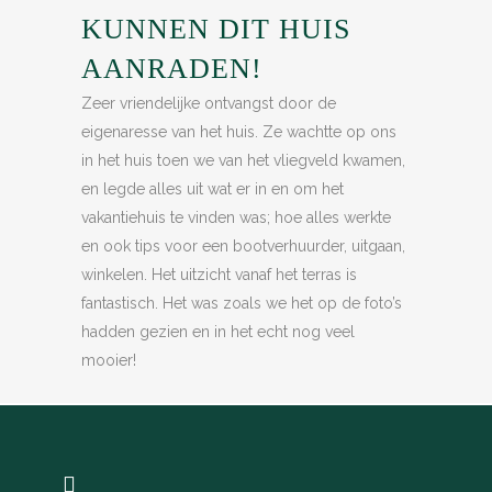
KUNNEN DIT HUIS
AANRADEN!
Zeer vriendelijke ontvangst door de
eigenaresse van het huis. Ze wachtte op ons
in het huis toen we van het vliegveld kwamen,
en legde alles uit wat er in en om het
vakantiehuis te vinden was; hoe alles werkte
en ook tips voor een bootverhuurder, uitgaan,
winkelen. Het uitzicht vanaf het terras is
fantastisch. Het was zoals we het op de foto’s
hadden gezien en in het echt nog veel
mooier!